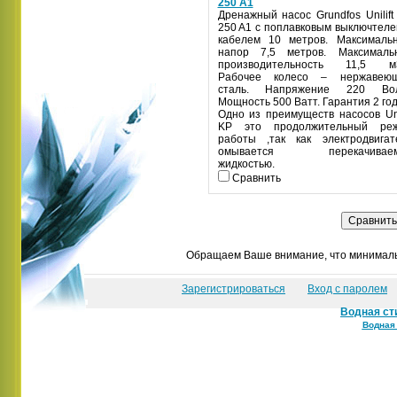
250 A1
Дренажный насос Grundfos Unilift
250 A1 с поплавковым выключтеле
кабелем 10 метров. Максималь
напор 7,5 метров. Максималь
производительность 11,5 м3
Рабочее колесо – нержавею
сталь. Напряжение 220 Вол
Мощность 500 Ватт. Гарантия 2 год
Одно из преимуществ насосов Unil
KP это продолжительный ре
работы ,так как электродвигат
омывается перекачиваем
жидкостью.
Сравнить
Обращаем Ваше внимание, что минимальн
Зарегистрироваться
Вход с паролем
Водная ст
Водная