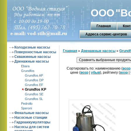
ООО
"В
Главная
Конт
Адреса сервис-центров
Колодезные насосы
Главная
»
Дренажные насосы
»
Grundf
Поверхностные насосы
Скважинные насосы
Дренажные насосы
Ebara
Сортировать по: наименованию (
возр
Grundfos
цене (
возр
|
убыв
), рейтингу (
возр
|
Grundfos AP
Grundfos DP
Grundfos EF
Grundfos KP
Grundfos SE
Grundfos SL
Pedrollo
Speroni
Фекальные насосы
Насосные станции
Гидроаккумуляторы
Насосы для систем