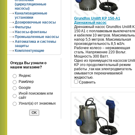
отопления
(циркуляционные
насосы)
Канализационные
установки
Grundfos Unilift KP 150-A1
Дозировочные насосы
Дренажный насос
Дренажный насос Grundfos Unilift 
Фильтры
150 A1 с поплавковым выключател
Насосы-фонтаны
и кабелем 10 метров. Максимальн
Промышленные насосы
напор 5,5 метров. Максимальная
Автоматика и системы
производительность 8,5 м3/ч.
защиты
Рабочее колесо – нержавеющая
Комплектующие
сталь. Напряжение 220 Вольт.
Мощность 300 Ватт.
Одно из преимуществ насосов Unili
Откуда Вы узнали о
KP это продолжительный режим
нашем магазине?
работы ,так как электродвигатель
омывается перекачиваемой
Яндекс
жидкостью.
Рамблер
Сравнить
Google
Иной поисковик или
сайт
Узнал(а) от знакомых