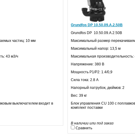
Grundfos DP 10.50.09.А.2.50В
Grundfos
DP
10.50.09.А.2.50В
аемых частиц: 10 мм
Максимальный размер перекачиваем
Максимальный напор: 13,5 м
ь: 43 м3/ч
Максимальная производительность: 
Напряжение: 380 В
Мощность
P
1/
P
2: 1.4/0,9
Сила тока: 2.8 А
Напорный патрубок, дюймов: 2
Вес: 39 кг
вковым выключателем входит в
Блок управления
CU
100 с поплавко
комплект поставки
В наличии или под заказ
Сравнить