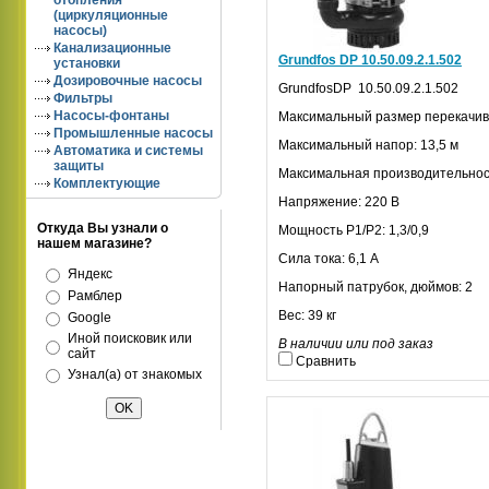
отопления
(циркуляционные
насосы)
Канализационные
Grundfos DP 10.50.09.2.1.502
установки
Дозировочные насосы
GrundfosDP
10.50.09.2.1.502
Фильтры
Насосы-фонтаны
Максимальный размер перекачив
Промышленные насосы
Максимальный напор: 13,5 м
Автоматика и системы
защиты
Максимальная производительност
Комплектующие
Напряжение: 220 В
Откуда Вы узнали о
Мощность
P
1/
P
2: 1,3/0,9
нашем магазине?
Сила тока: 6,1 А
Яндекс
Напорный патрубок, дюймов: 2
Рамблер
Вес: 39 кг
Google
Иной поисковик или
В наличии или под заказ
сайт
Сравнить
Узнал(а) от знакомых