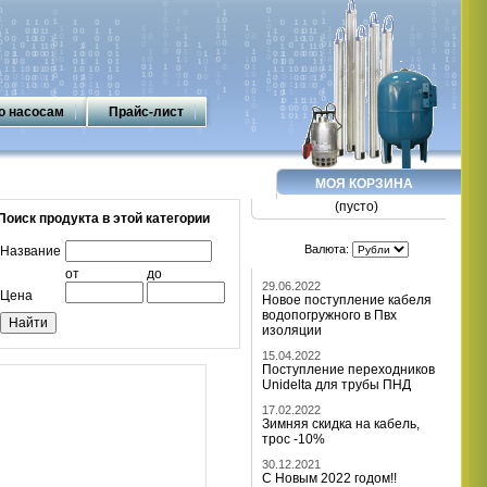
о насосам
Прайс-лист
МОЯ КОРЗИНА
(пусто)
Поиск продукта в этой категории
Валюта:
Название
от
до
29.06.2022
Цена
Новое поступление кабеля
водопогружного в Пвх
изоляции
15.04.2022
Поступление переходников
Unidelta для трубы ПНД
17.02.2022
Зимняя скидка на кабель,
трос -10%
30.12.2021
С Новым 2022 годом!!