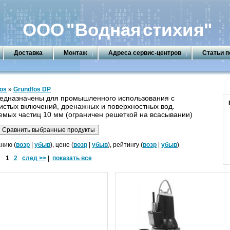
ООО
"Водная
стихия"
Доставка
Монтаж
Адреса сервис-центров
Статьи п
os
»
Grundfos DP
едназначены для промышленного использования с
истых включений, дренажных и поверхностных вод.
мых частиц 10 мм (ограничен решеткой на всасывании)
нию (
возр
|
убыв
), цене (
возр
|
убыв
), рейтингу (
возр
|
убыв
)
1
2
след >>
|
показать все