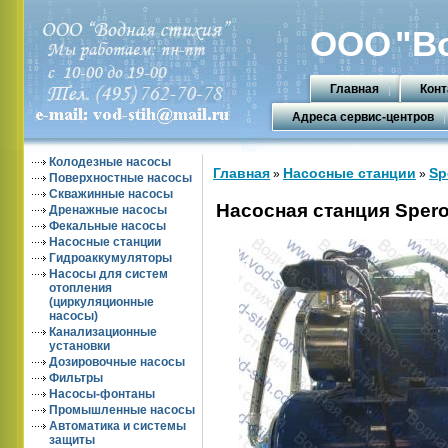
ООО
"В
Главная
Конт
Адреса сервис-центров
Колодезные насосы
Главная
Насосные станции
Sp
»
»
Поверхностные насосы
Скважинные насосы
Насосная станция Spero
Дренажные насосы
Фекальные насосы
Насосные станции
Гидроаккумуляторы
Насосы для систем
отопления
(циркуляционные
насосы)
Канализационные
установки
Дозировочные насосы
Фильтры
Насосы-фонтаны
Промышленные насосы
Автоматика и системы
защиты