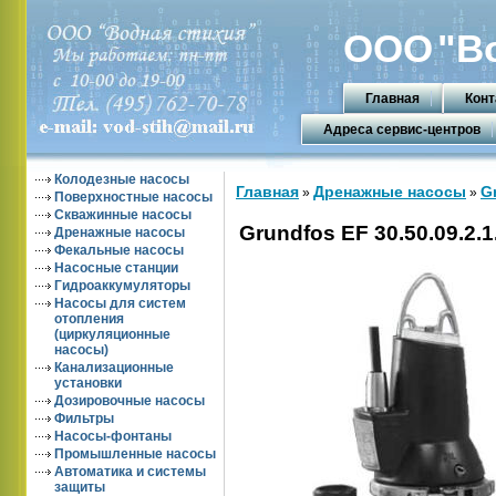
ООО
"В
Главная
Конт
Адреса сервис-центров
Колодезные насосы
Главная
Дренажные насосы
G
»
»
Поверхностные насосы
Скважинные насосы
Grundfos EF 30.50.09.2.1
Дренажные насосы
Фекальные насосы
Насосные станции
Гидроаккумуляторы
Насосы для систем
отопления
(циркуляционные
насосы)
Канализационные
установки
Дозировочные насосы
Фильтры
Насосы-фонтаны
Промышленные насосы
Автоматика и системы
защиты