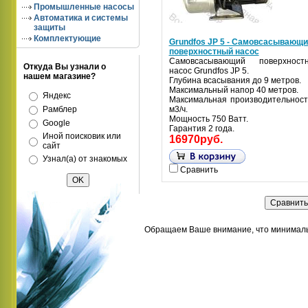
Промышленные насосы
Автоматика и системы
защиты
Комплектующие
Grundfos JP 5 - Самовсасывающи
поверхностный насос
Самовсасывающий поверхност
Откуда Вы узнали о
насос Grundfos JP 5.
нашем магазине?
Глубина всасывания до 9 метров.
Максимальный напор 40 метров.
Яндекс
Максимальная производительност
Рамблер
м3/ч.
Мощность 750 Ватт.
Google
Гарантия 2 года.
Иной поисковик или
16970руб.
сайт
Узнал(а) от знакомых
Сравнить
Обращаем Ваше внимание, что минимальн