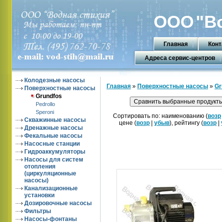
ООО
"В
Главная
Конт
Адреса сервис-центров
Колодезные насосы
Главная
»
Поверхностные насосы
»
Gr
Поверхностные насосы
Grundfos
Pedrollo
Speroni
Сортировать по: наименованию (
возр
Скважинные насосы
цене (
возр
|
убыв
), рейтингу (
возр
|
Дренажные насосы
Фекальные насосы
Насосные станции
Гидроаккумуляторы
Насосы для систем
отопления
(циркуляционные
насосы)
Канализационные
установки
Дозировочные насосы
Фильтры
Насосы-фонтаны